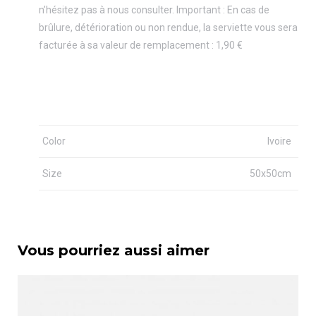
n’hésitez pas à nous consulter. Important : En cas de
brûlure, détérioration ou non rendue, la serviette vous sera
facturée à sa valeur de remplacement : 1,90 €
Color
Ivoire
Size
50x50cm
Vous pourriez aussi aimer